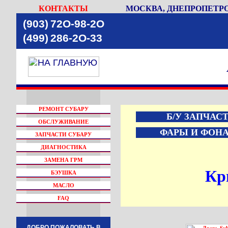
КОНТАКТЫ
МОСКВА, ДНЕПРОПЕТРО
(903)
72O-98-2O
(499)
286-2O-33
РЕМОНТ СУБАРУ
Б/У ЗАПЧАС
ОБСЛУЖИВАНИЕ
ФАРЫ И ФОН
ЗАПЧАСТИ СУБАРУ
ДИАГНОСТИКА
ЗАМЕНА ГРМ
Кр
БЭУШКА
МАСЛО
FAQ
ДОБРО ПОЖАЛОВАТЬ В