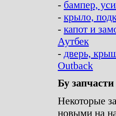
-
бампер, ус
-
крыло, под
-
капот и зам
Аутбек
-
дверь, крыш
Outback
Бу запчаст
Некоторые за
новыми на н