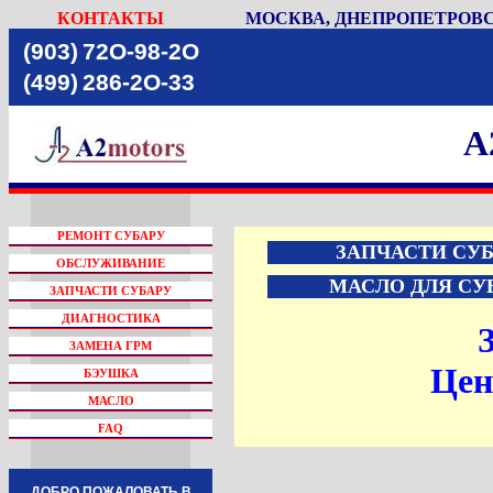
КОНТАКТЫ
МОСКВА, ДНЕПРОПЕТРОВСК
(903)
72O-98-2O
(499)
286-2O-33
A
РЕМОНТ СУБАРУ
ЗАПЧАСТИ СУ
ОБСЛУЖИВАНИЕ
МАСЛО ДЛЯ СУ
ЗАПЧАСТИ СУБАРУ
ДИАГНОСТИКА
ЗАМЕНА ГРМ
Цен
БЭУШКА
МАСЛО
FAQ
ДОБРО ПОЖАЛОВАТЬ В