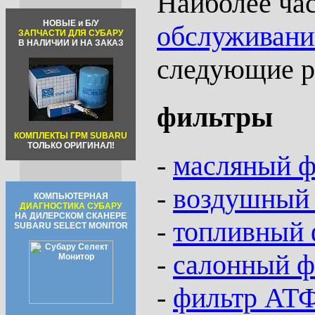
Наиболее час
НОВЫЕ и Б/У
обслуживани
ЗАПЧАСТИ ДЛЯ СУБАРУ
В НАЛИЧИИ И НА ЗАКАЗ
следующие р
фильтры
КОМПЛЕКТЫ ГРМ SUBARU
ТОЛЬКО ОРИГИНАЛ!
-
масляный ф
-
воздушный 
КОМПЬЮТЕРНАЯ
ДИАГНОСТИКА СУБАРУ
НА ДИЛЕРСКОМ СКАНЕРЕ
-
топливный 
SUBARU SELECT MONITOR
-
салонный ф
-
фильтр АТ