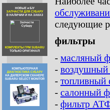
Наиболее час
НОВЫЕ и Б/У
обслуживани
ЗАПЧАСТИ ДЛЯ СУБАРУ
В НАЛИЧИИ И НА ЗАКАЗ
следующие р
фильтры
КОМПЛЕКТЫ ГРМ SUBARU
ТОЛЬКО ОРИГИНАЛ!
-
масляный ф
-
воздушный 
КОМПЬЮТЕРНАЯ
ДИАГНОСТИКА СУБАРУ
НА ДИЛЕРСКОМ СКАНЕРЕ
-
топливный 
SUBARU SELECT MONITOR
-
салонный ф
-
фильтр АТ