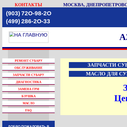
КОНТАКТЫ
МОСКВА, ДНЕПРОПЕТРОВСК
(903)
72O-98-2O
(499)
286-2O-33
A
РЕМОНТ СУБАРУ
ЗАПЧАСТИ СУ
ОБСЛУЖИВАНИЕ
МАСЛО ДЛЯ СУ
ЗАПЧАСТИ СУБАРУ
ДИАГНОСТИКА
ЗАМЕНА ГРМ
Це
БЭУШКА
МАСЛО
FAQ
ДОБРО ПОЖАЛОВАТЬ В