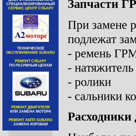
Запчасти Г
СПЕЦИАЛИЗИРОВАННЫЙ
СЕРВИС ЦЕНТР СУБАРУ
При замене 
подлежат за
ТЕХНИЧЕСКОЕ
- ремень ГР
ОБСЛУЖИВАНИЕ SUBARU
РЕМОНТ СУБАРУ
- натяжител
ПО РАЗУМНЫМ ЦЕНАМ
- ролики
- сальники к
РЕМОНТ ДВИГАТЕЛЯ
ИЛИ ЗАМЕНА МОТОРА
Расходники 
РЕМОНТ АКПП SUBARU
ЗАМЕНА КОРОБКИ