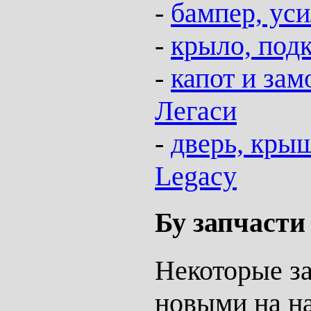
-
бампер, ус
-
крыло, под
-
капот и зам
Легаси
-
дверь, крыш
Legacy
Бу запчаст
Некоторые за
новыми на н