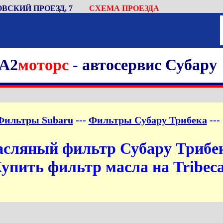
ВСКИЙ ПРОЕЗД, 7
СХЕМА ПРОЕЗДА
A2
моторс
- автосервис Субару
Фильтры Subaru
---
Фильтры Субару Трибека
---
сляный фильтр Субару Трибе
упить фильтр масла на Tribec