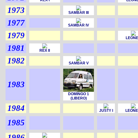
REX I
LEONE
1973
SAMBAR III
1977
SAMBAR IV
1979
LEONE 
1981
REX II
1982
SAMBAR V
1983
DOMINGO 1
(LIBERO)
1984
JUSTY I
LEONE I
1985
1986