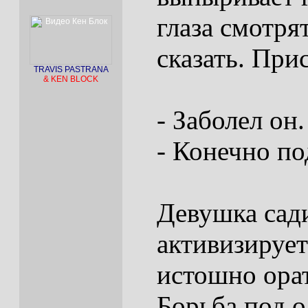
глаза смотря
сказать. Пр
TRAVIS PASTRANA
& KEN BLOCK
- Заболел он.
- Конечно по
Девушка сади
активизирует
истошно орат
Борьба под о