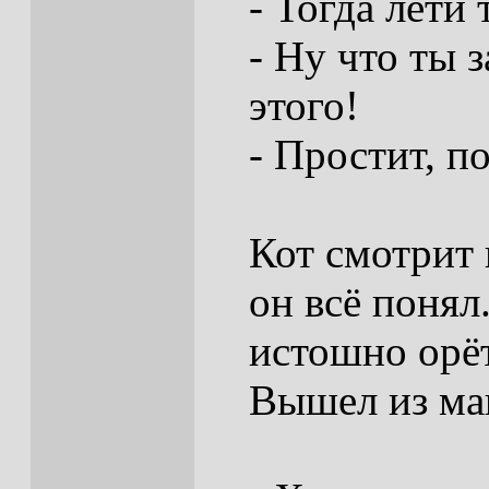
- Тогда лети
- Ну что ты з
этого!
- Простит, п
Кот смотрит 
он всё понял
истошно орёт
Вышел из м