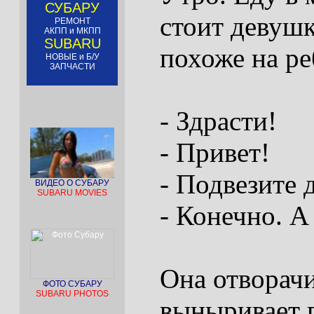
СУБАРУ
стоит девушк
РЕМОНТ
АКПП и МКПП
SUBARU
похоже на ре
НОВЫЕ и Б/У
ЗАПЧАСТИ
- Здрасти!
- Привет!
- Подвезите 
ВИДЕО О СУБАРУ
SUBARU MOVIES
- Конечно. А
Она отворачи
ФОТО СУБАРУ
SUBARU PHOTOS
выныривает 