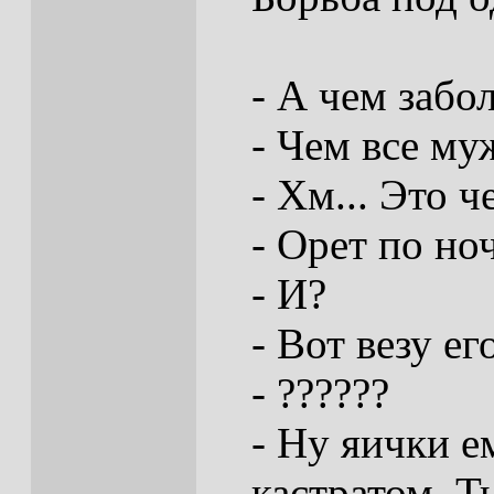
- А чем забо
- Чем все му
- Хм... Это ч
- Орет по но
- И?
- Вот везу ег
- ??????
- Ну яички е
кастратом. Т