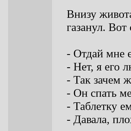
Внизу живота
газанул. Вот 
- Отдай мне е
- Нет, я его
- Так зачем 
- Он спать м
- Таблетку е
- Давала, пл