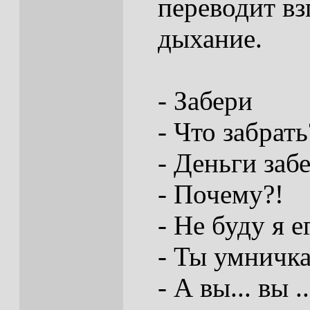
переводит взг
дыхание.
- Забери
- Что забрать
- Деньги заб
- Почему?!
- Не буду я 
- Ты умничка
- А вы... вы .