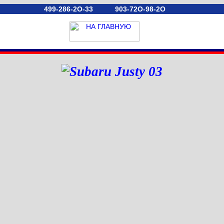
499-286-2O-33
903-72O-98-2O